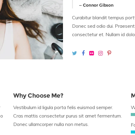
Connor Gibson
Curabitur blandit tempus portti
Donec sed odio dui. Praesent
consectetur et. Nullam id dolor 
Why Choose Me?
M
r
Vestibulum id ligula porta felis euismod semper.
W
eo
Cras mattis consectetur purus sit amet fermentum.
Donec ullamcorper nulla non metus.
F