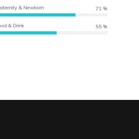
aternity & Newborn
83 %
ood & Drink
63 %