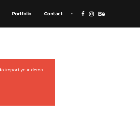
Portfolio
Contact
 to import your demo