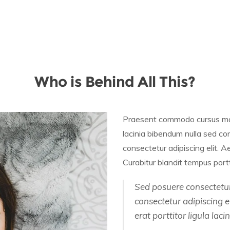
Who is Behind All This?
Praesent commodo cursus magn
lacinia bibendum nulla sed co
consectetur adipiscing elit. 
Curabitur blandit tempus portti
Sed posuere consectetur 
consectetur adipiscing e
erat porttitor ligula laci