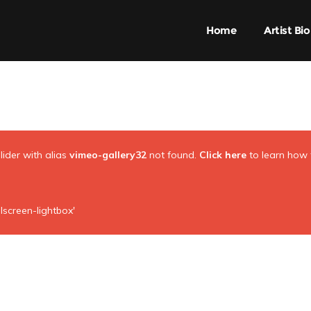
Home
Artist Bio
Slider with alias
vimeo-gallery32
not found.
Click here
to learn how
lscreen-lightbox'