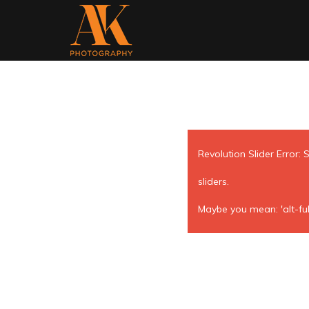
Revolution Slider Error: 
sliders.
Maybe you mean: 'alt-ful