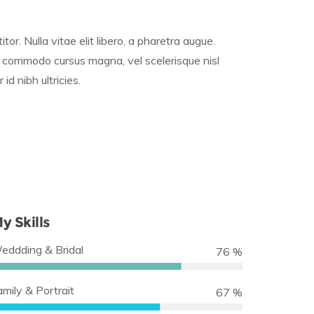
tor. Nulla vitae elit libero, a pharetra augue.
 commodo cursus magna, vel scelerisque nisl
id nibh ultricies.
y Skills
eddding & Bridal
88 %
amily & Portrait
78 %