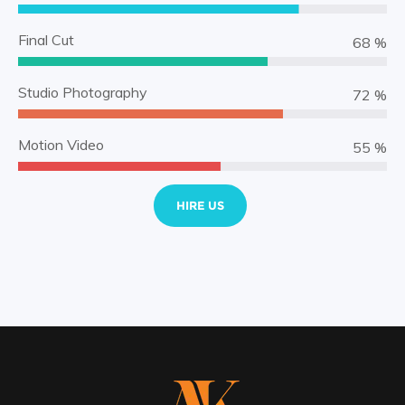
Final Cut
75 %
Studio Photography
80 %
Motion Video
61 %
HIRE US