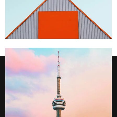
© 2026 All rights reserved