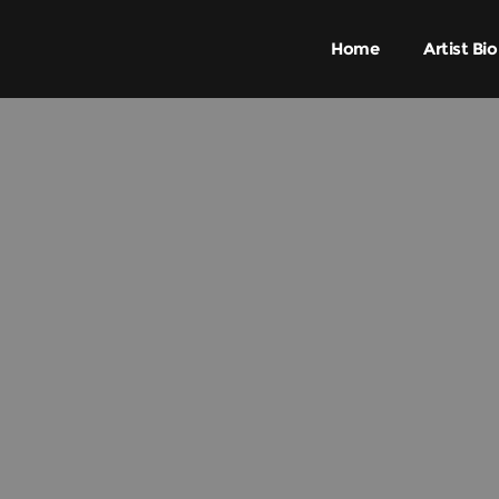
Home
Artist Bio