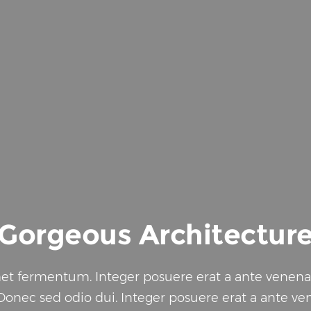
Gorgeous Architectur
et fermentum. Integer posuere erat a ante venenat
 Donec sed odio dui. Integer posuere erat a ante ven