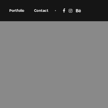
Portfolio
Contact